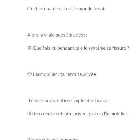
C’est intenable et tout le monde le sait.
Alors la vraie question, c’est :
💬 Que fais-tu pendant que le système se fissure ?
💡 L’immobilier : ta retraite privée
Il existe une solution simple et efficace :
👉🏻 te créer ta retraite privée grâce à l’immobilier.
Pas en suivant les modes.