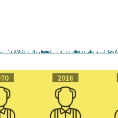
ancière
#AKConsultingImmobilier
#immobilierrentable
#cashflow
#