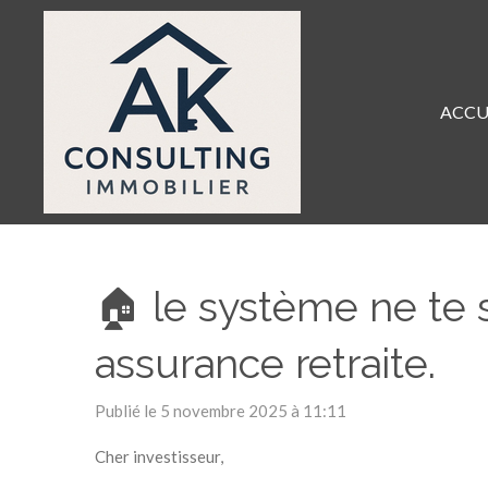
Passer
au
contenu
ACCU
principal
🏠 le système ne te s
assurance retraite.
Publié le 5 novembre 2025 à 11:11
Cher investisseur,